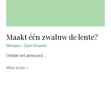
Maakt één zwaluw de lente?
Weetjes
/
Open Boeren
Ontdek het antwoord …
Maakt
Meer lezen »
één
zwaluw
de
lente?