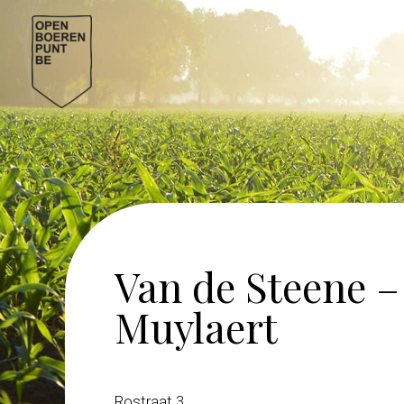
Spring
naar
de
inhoud
Van de Steene –
Muylaert
Rostraat 3