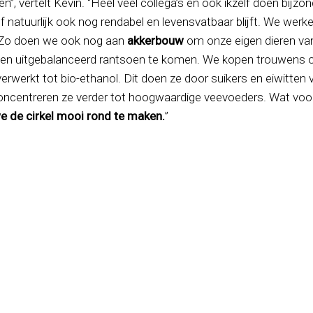
ten”, vertelt Kevin. “Heel veel collega’s en ook ikzelf doen bi
jf natuurlijk ook nog rendabel en levensvatbaar blijft. We we
jk. Zo doen we ook nog aan
akkerbouw
om onze eigen dieren van
 een uitgebalanceerd rantsoen te komen. We kopen trouwens
 verwerkt tot bio-ethanol. Dit doen ze door suikers en eiwitten
concentreren ze verder tot hoogwaardige veevoeders. Wat voor
e de cirkel mooi rond te maken.
”