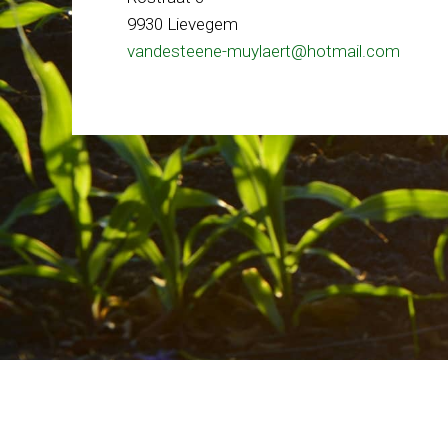
9930 Lievegem
vandesteene-muylaert@hotmail.com