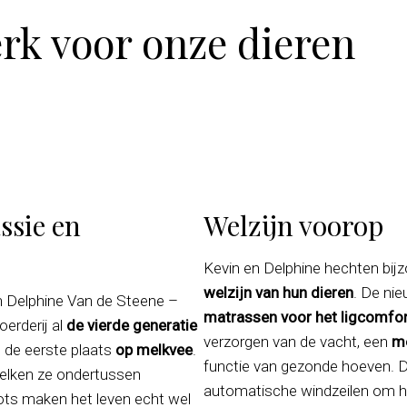
rk voor onze dieren
sie en
Welzijn voorop
Kevin en Delphine hechten bij
welzijn van hun dieren
. De ni
n Delphine Van de Steene –
matrassen voor het ligcomfor
erderij al
de vierde generatie
verzorgen van de vacht, een
m
n de eerste plaats
op melkvee
.
functie van gezonde hoeven. De
melken ze ondertussen
automatische windzeilen om 
ots maken het leven echt wel