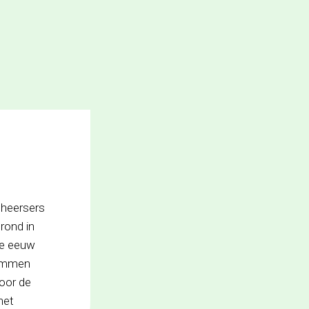
 heersers
rond in
9e eeuw
dommen
voor de
het