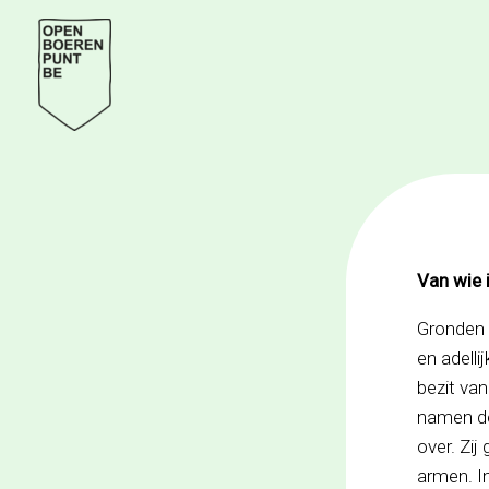
Spring
naar
de
inhoud
Van wie 
Gronden 
en adelli
bezit va
namen de
over. Zi
armen. I